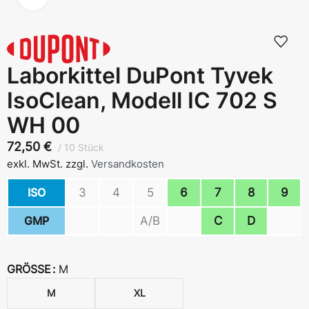
Laborkittel DuPont Tyvek
IsoClean, Modell IC 702 S
WH 00
72,50
€
10 Stück
exkl. MwSt.
zzgl.
Versandkosten
ISO
3
4
5
6
7
8
9
GMP
A/B
C
D
GRÖSSE
M
M
XL