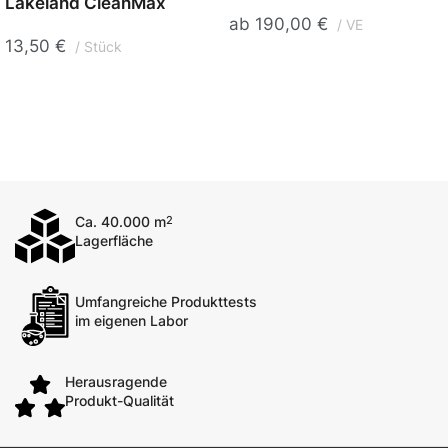
Lakeland CleanMax
ab
190,00
€
VE
13,50
€
Stück
Ca. 40.000 m
2
Lagerfläche
Umfangreiche Produkttests
im eigenen Labor
Herausragende
Produkt-Qualität