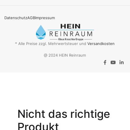
Datenschutz
AGB
Impressum
* Alle Preise zzgl. Mehrwertsteuer und
Versandkosten
@ 2024 HEIN Reinraum
Aktionsangebot
Mit dem
Gutschein-Code
Nicht das richtige
INSPEC30
erhalten Sie
30
Produkt
% Rabatt
auf