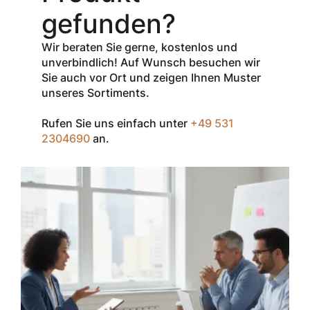
den Netto-
gefunden?
Verkaufspreis
aller Produkte
Wir beraten Sie gerne, kostenlos und
der Marke
unverbindlich! Auf Wunsch besuchen wir
InSpec von
Sie auch vor Ort und zeigen Ihnen Muster
Redditch
unseres Sortiments.
Medical.
Rufen Sie uns einfach unter
+49 531
Zum Einlösen
2304690
an.
geben Sie den
Gutschein im
Warenkorb oder
an der Kasse
ein.
Der Gutschein ist
nur einmal pro
Kunde
einsetzbar und
nicht
kombinierbar mit