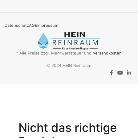
Datenschutz
AGB
Impressum
* Alle Preise zzgl. Mehrwertsteuer und
Versandkosten
@ 2024 HEIN Reinraum
Aktionsangebot
Mit dem
Gutschein-Code
Nicht das richtige
INSPEC30
erhalten Sie
30