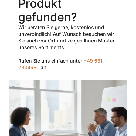
Produkt
% Rabatt
auf
den Netto-
gefunden?
Verkaufspreis
aller Produkte
Wir beraten Sie gerne, kostenlos und
der Marke
unverbindlich! Auf Wunsch besuchen wir
InSpec von
Sie auch vor Ort und zeigen Ihnen Muster
Redditch
unseres Sortiments.
Medical.
Rufen Sie uns einfach unter
+49 531
Zum Einlösen
2304690
an.
geben Sie den
Gutschein im
Warenkorb oder
an der Kasse
ein.
Der Gutschein ist
nur einmal pro
Kunde
einsetzbar und
nicht