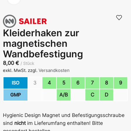
Kleiderhaken zur
magnetischen
Wandbefestigung
8,00
€
Stück
exkl. MwSt.
zzgl.
Versandkosten
ISO
3
4
5
6
7
8
9
GMP
A/B
C
D
Hygienic Design Magnet und Befestigungsschraube
sind
nicht
im Lieferumfang enthalten! Bitte
gesondert bestellen.