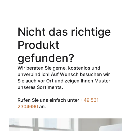
Aktionsangebot
Mit dem
Gutschein-Code
Nicht das richtige
INSPEC30
erhalten Sie
30
Produkt
% Rabatt
auf
den Netto-
gefunden?
Verkaufspreis
aller Produkte
Wir beraten Sie gerne, kostenlos und
der Marke
unverbindlich! Auf Wunsch besuchen wir
InSpec von
Sie auch vor Ort und zeigen Ihnen Muster
Redditch
unseres Sortiments.
Medical.
Rufen Sie uns einfach unter
+49 531
Zum Einlösen
2304690
an.
geben Sie den
Gutschein im
Warenkorb oder
an der Kasse