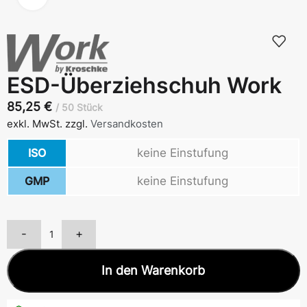
ESD-Überziehschuh Work
85,25
€
50 Stück
exkl. MwSt.
zzgl.
Versandkosten
ISO
keine Einstufung
GMP
keine Einstufung
-
+
In den Warenkorb