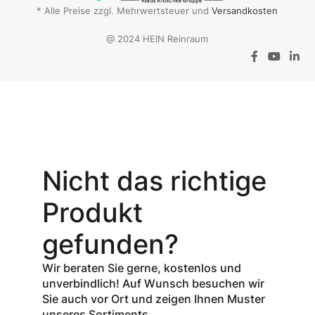
* Alle Preise zzgl. Mehrwertsteuer und
Versandkosten
@ 2024 HEIN Reinraum
Aktionsangebot
Mit dem
Gutschein-Code
Nicht das richtige
INSPEC30
erhalten Sie
30
Produkt
% Rabatt
auf
den Netto-
gefunden?
Verkaufspreis
aller Produkte
Wir beraten Sie gerne, kostenlos und
der Marke
unverbindlich! Auf Wunsch besuchen wir
InSpec von
Sie auch vor Ort und zeigen Ihnen Muster
Redditch
unseres Sortiments.