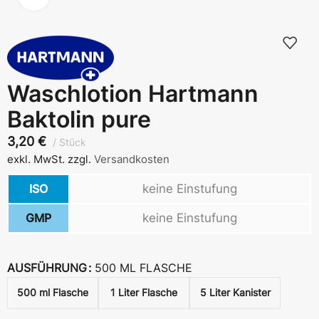
Waschlotion Hartmann
Baktolin pure
3,20
€
Stück
exkl. MwSt.
zzgl.
Versandkosten
ISO
keine Einstufung
GMP
keine Einstufung
AUSFÜHRUNG
500 ML FLASCHE
500 ml Flasche
1 Liter Flasche
5 Liter Kanister