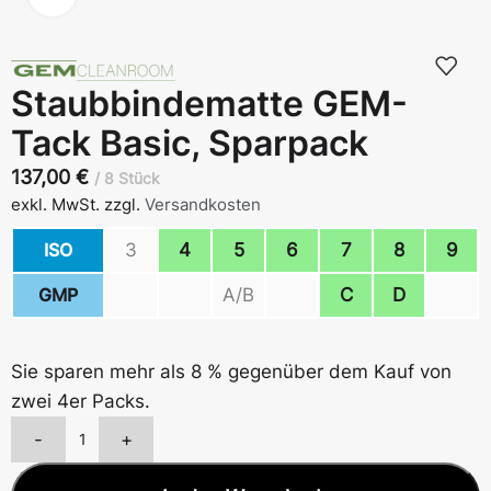
Staubbindematte GEM-
Tack Basic, Sparpack
137,00
€
8 Stück
exkl. MwSt.
zzgl.
Versandkosten
ISO
3
4
5
6
7
8
9
GMP
A/B
C
D
Sie sparen mehr als 8 % gegenüber dem Kauf von
zwei 4er Packs.
-
+