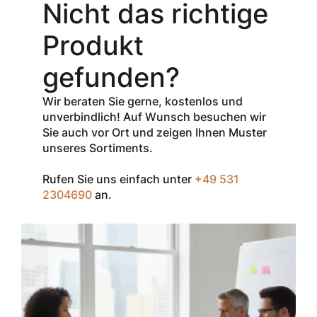
Gutschein-Code
Nicht das richtige
INSPEC30
erhalten Sie
30
Produkt
% Rabatt
auf
den Netto-
gefunden?
Verkaufspreis
aller Produkte
Wir beraten Sie gerne, kostenlos und
der Marke
unverbindlich! Auf Wunsch besuchen wir
InSpec von
Sie auch vor Ort und zeigen Ihnen Muster
Redditch
unseres Sortiments.
Medical.
Rufen Sie uns einfach unter
+49 531
Zum Einlösen
2304690
an.
geben Sie den
Gutschein im
Warenkorb oder
an der Kasse
ein.
Der Gutschein ist
nur einmal pro
Kunde