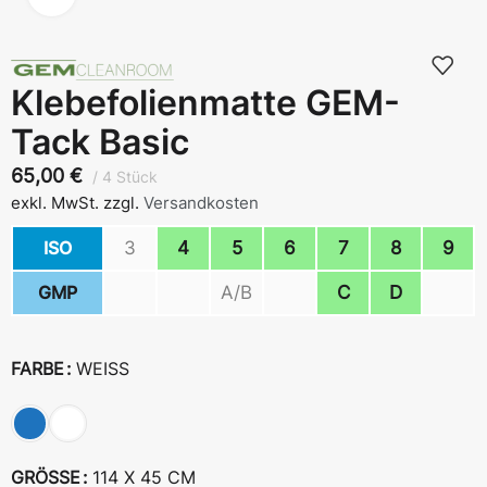
Klebefolienmatte GEM-
Tack Basic
65,00
€
4 Stück
exkl. MwSt.
zzgl.
Versandkosten
ISO
3
4
5
6
7
8
9
GMP
A/B
C
D
FARBE
WEISS
GRÖSSE
114 X 45 CM