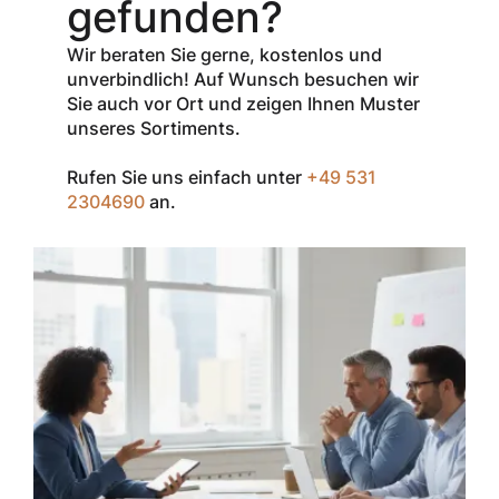
gefunden?
Verkaufspreis
aller Produkte
Wir beraten Sie gerne, kostenlos und
der Marke
unverbindlich! Auf Wunsch besuchen wir
InSpec von
Sie auch vor Ort und zeigen Ihnen Muster
Redditch
unseres Sortiments.
Medical.
Rufen Sie uns einfach unter
+49 531
Zum Einlösen
2304690
an.
geben Sie den
Gutschein im
Warenkorb oder
an der Kasse
ein.
Der Gutschein ist
nur einmal pro
Kunde
einsetzbar und
nicht
kombinierbar mit
anderen