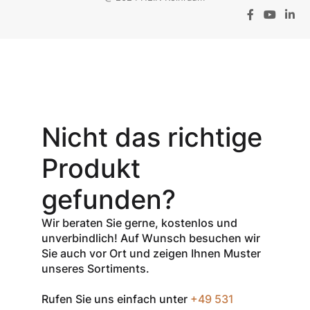
Aktionsangebot
Mit dem
Gutschein-Code
Nicht das richtige
INSPEC30
erhalten Sie
30
Produkt
% Rabatt
auf
den Netto-
gefunden?
Verkaufspreis
aller Produkte
Wir beraten Sie gerne, kostenlos und
der Marke
unverbindlich! Auf Wunsch besuchen wir
InSpec von
Sie auch vor Ort und zeigen Ihnen Muster
Redditch
unseres Sortiments.
Medical.
Rufen Sie uns einfach unter
+49 531
Zum Einlösen