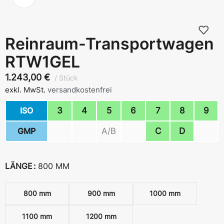
Reinraum-Transportwagen
RTW1GEL
1.243,00
€
Stück
exkl. MwSt.
versandkostenfrei
ISO
3
4
5
6
7
8
9
GMP
A/B
C
D
LÄNGE
800 MM
800 mm
900 mm
1000 mm
1100 mm
1200 mm