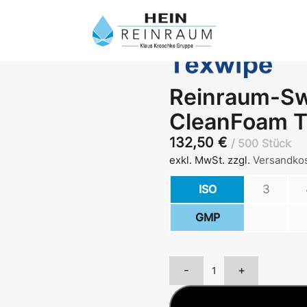
Reinraum-S
CleanFoam 
132,50
€
500 Stück
exkl. MwSt.
zzgl.
Versandko
ISO
3
GMP
-
+