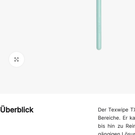
Klick zum Vergrößern
Handschuhe
Hauben
Overalls & Kittel
Schürzen
Überblick
Der Texwipe TX
Bereiche. Er k
bis hin zu Re
gängigen Lösun