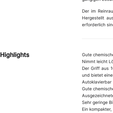
Schutzbrillen
Schuhe
Der im Reinra
Hergestellt au
erforderlich sin
Zwischenbekleidung
Gehörschutz
Highlights
Gute chemische
Nimmt leicht L
Der Griff aus 
und bietet ein
Autoklavierbar
Gute chemische
Ausgezeichnete
Sehr geringe B
Ein kompakter, 