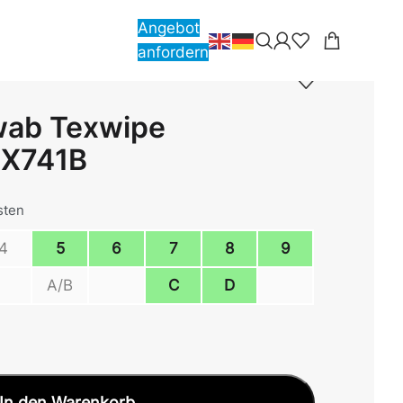
Angebot
anfordern
wab Texwipe
TX741B
sten
4
5
6
7
8
9
A/B
C
D
In den Warenkorb