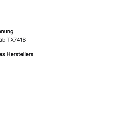
hnung
ab TX741B
s Herstellers