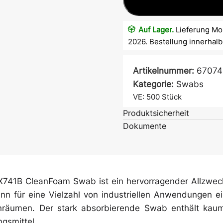
Auf Lager.
Lieferung Mon
2026. Bestellung innerhal
Artikelnummer:
67074
Kategorie:
Swabs
VE: 500
Stück
Produktsicherheit
Atem- &
Mundschutz
Dokumente
Ärmelschoner
741B CleanFoam Swab ist ein hervorragender Allzweck
ann für eine Vielzahl von industriellen Anwendungen 
inräumen. Der stark absorbierende Swab enthält kaum
gsmittel.