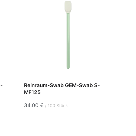
-
Reinraum-Swab GEM-Swab S-
Rein
MF125
PU07
34,00
€
42,5
100 Stück