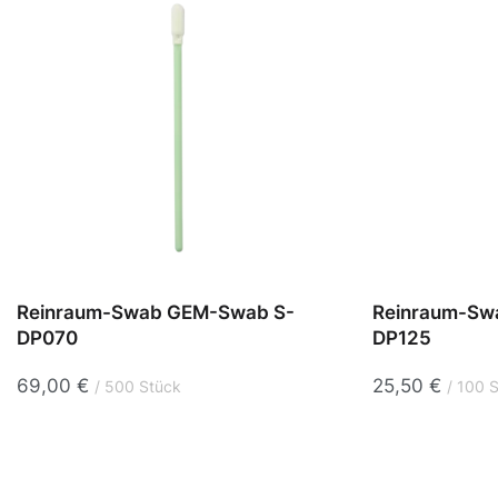
Reinraum-Swab GEM-Swab S-
Reinraum-Sw
DP070
DP125
69,00
€
25,50
€
500 Stück
100 