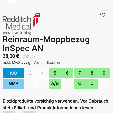
Reinraum-Moppbezug
InSpec AN
38,00
€
2 Stück
exkl. MwSt.
zzgl.
Versandkosten
ISO
3
4
5
6
7
8
9
GMP
A/B
C
D
Biozidprodukte vorsichtig verwenden. Vor Gebrauch
stets Etikett und Produktinformationen lesen.