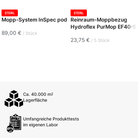
STERIL
STERIL
Mopp-System InSpec pod
Reinraum-Moppbezug
Hydroflex PurMop EF40-S
89,00
€
Stück
23,75
€
5 Stück
Ca. 40.000 m
2
Lagerfläche
Umfangreiche Produkttests
im eigenen Labor