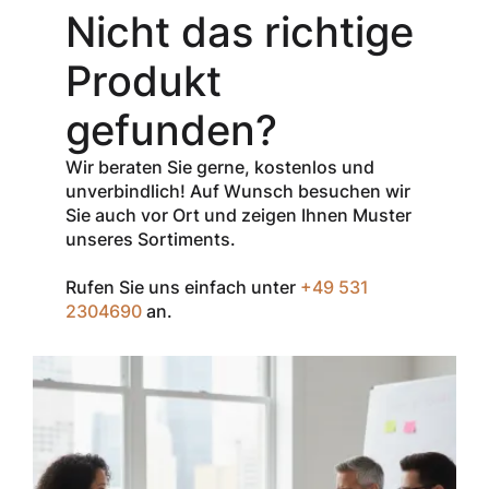
Gutschein-Code
Nicht das richtige
INSPEC30
erhalten Sie
30
Produkt
% Rabatt
auf
den Netto-
gefunden?
Verkaufspreis
aller Produkte
Wir beraten Sie gerne, kostenlos und
der Marke
unverbindlich! Auf Wunsch besuchen wir
InSpec von
Sie auch vor Ort und zeigen Ihnen Muster
Redditch
unseres Sortiments.
Medical.
Rufen Sie uns einfach unter
+49 531
Zum Einlösen
2304690
an.
geben Sie den
Gutschein im
Warenkorb oder
an der Kasse
ein.
Der Gutschein ist
nur einmal pro