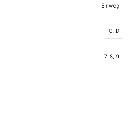
Einweg
C
,
D
7
,
8
,
9