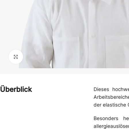
Klick zum Vergrößern
Handschuhe
Hauben
Überblick
Dieses hochwe
Arbeitsbereich
Overalls & Kittel
Schürzen
der elastische 
Besonders her
allergieauslös