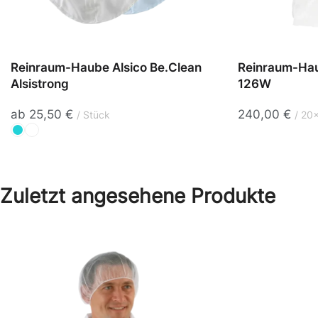
Reinraum-Haube Alsico Be.Clean
Reinraum-Ha
Alsistrong
126W
ab
25,50
€
240,00
€
Stück
20x
Zuletzt angesehene Produkte