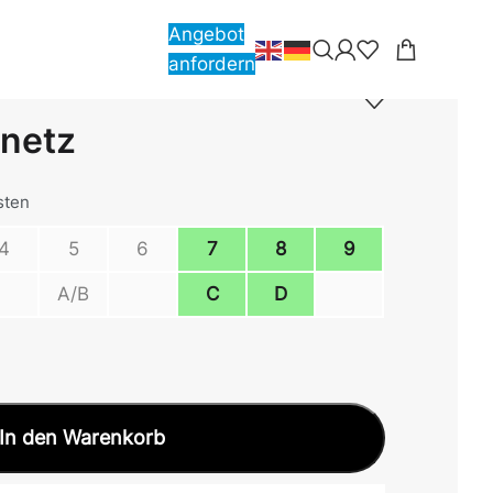
Angebot
anfordern
netz
sten
4
5
6
7
8
9
A/B
C
D
In den Warenkorb