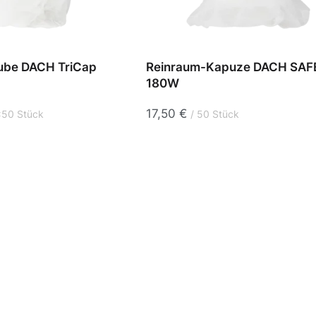
ube DACH TriCap
Reinraum-Kapuze DACH SAF
180W
17,50
€
50 Stück
50 Stück