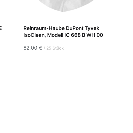
E
Reinraum-Haube DuPont Tyvek
STERI
IsoClean, Modell IC 668 B WH 00
Reinr
IsoCl
82,00
€
25 Stück
76,8