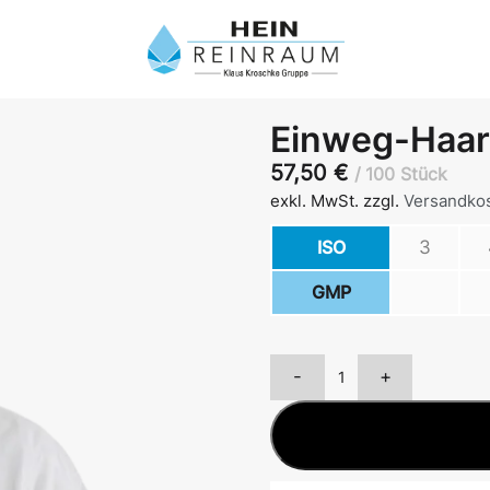
Einweg-Haar
57,50
€
100 Stück
exkl. MwSt.
zzgl.
Versandko
ISO
3
GMP
-
+