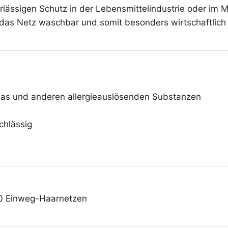
Überschuhe
erlässigen Schutz in der Lebensmittelindustrie oder im M
t das Netz waschbar und somit besonders wirtschaftlich 
Mehrweg-
Bekleidung
glas und anderen allergieauslösenden Substanzen
chlässig
00 Einweg-Haarnetzen