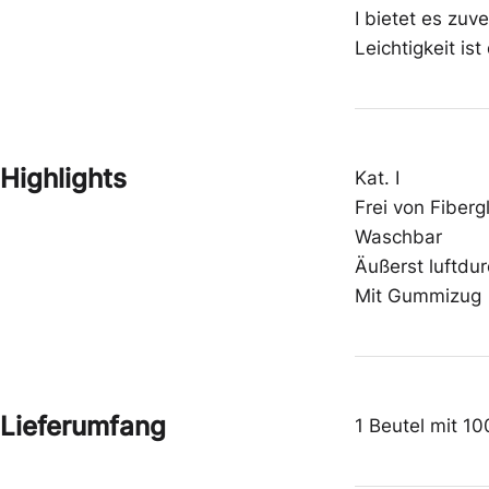
Schutzbrillen
Schuhe
I bietet es zuv
Leichtigkeit is
Zwischenbekleidung
Gehörschutz
Highlights
Kat. I
Frei von Fiber
Waschbar
Äußerst luftdur
Mit Gummizug
Lieferumfang
1 Beutel mit 1