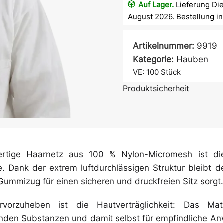
Auf Lager.
Lieferung Die
August 2026. Bestellung i
Artikelnummer:
9919
Kategorie:
Hauben
VE: 100
Stück
Produktsicherheit
Atem- &
Mundschutz
rtige Haarnetz aus 100 % Nylon-Micromesh ist die 
e. Dank der extrem luftdurchlässigen Struktur bleibt d
Ärmelschoner
Gummizug für einen sicheren und druckfreien Sitz sorgt.
vorzuheben ist die Hautverträglichkeit: Das Mat
enden Substanzen und damit selbst für empfindliche Anw